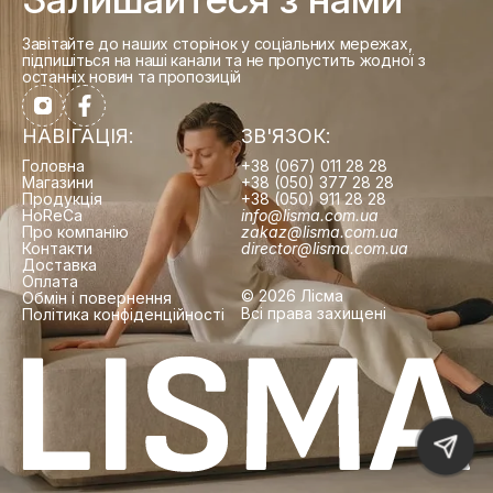
Завітайте до наших сторінок у соціальних мережах,
підпишіться на наші канали та не пропустить жодної з
останніх новин та пропозицій
НАВІГАЦІЯ:
ЗВ'ЯЗОК:
Головна
+38 (067) 011 28 28
Магазини
+38 (050) 377 28 28
Продукція
+38 (050) 911 28 28
HoReCa
info@lisma.com.ua
Про компанію
zakaz@lisma.com.ua
Контакти
director@lisma.com.ua
Доставка
Оплата
© 2026 Лісма
Обмін і повернення
Всі права захищені
Політика конфіденційності