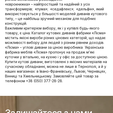
«єврокнижка» – найпростіший та надійний з усіх
трансформерів; «пума»; «седафлекс»; «дельфін», який
використовується у більшості моделей диванів кутового
типу, – це найбільш зручний механізм для подібних
конструкцій.
Важливим критерієм вибору, як і у купівлі будь-якого
товару, є ціна. Каталог кутових диванів фабрики «Лісма»
містить якісні вироби різних цінових категорій, що надає
можливості вибору для людей з різним рівнем доходів.
«Лісма» – углові дивани за ціною виробника Українська
фабрика меблів «Лісма» пропонує на продаж м’які
куточки у вітальню, на кухню і у офіс за доступною ціною.
Купити кутові дивани, виготовлені з якісних матеріалів на
сучасному обладнанні, можна не лише в Тернополі, а й у
наших магазинах: в Івано-Франківську, Львові, Чернівцях,
Вінниці та Хмельницькому. Замовляйте цей товар за
телефоном +38 (050) 377-28-28.
Залишайтеся з нами