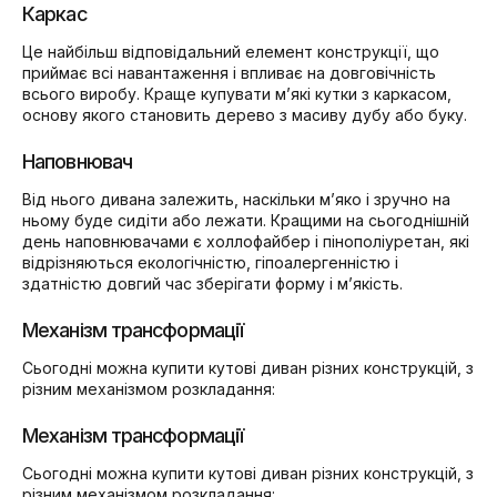
Каркас
Це найбільш відповідальний елемент конструкції, що
приймає всі навантаження і впливає на довговічність
всього виробу. Краще купувати м’які кутки з каркасом,
основу якого становить дерево з масиву дубу або буку.
Наповнювач
Від нього дивана залежить, наскільки м’яко і зручно на
ньому буде сидіти або лежати. Кращими на сьогоднішній
день наповнювачами є холлофайбер і пінополіуретан, які
відрізняються екологічністю, гіпоалергенністю і
здатністю довгий час зберігати форму і м’якість.
Механізм трансформації
Сьогодні можна купити кутові диван різних конструкцій, з
різним механізмом розкладання:
Механізм трансформації
Сьогодні можна купити кутові диван різних конструкцій, з
різним механізмом розкладання: