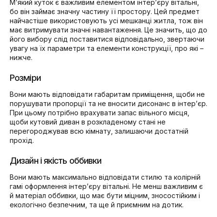
М’який куток є важливим елементом інтер’єру вітальні,
бо він займає значну частину її простору. Цей предмет
найчастіше використовують усі мешканці житла, тож він
має витримувати значні навантаження. Це значить, що до
його вибору слід поставитися відповідально, звертаючи
увагу на їх параметри та елементи конструкції, про які –
нижче.
Розміри
Вони мають відповідати габаритам приміщення, щоби не
порушувати пропорції та не вносити дисонанс в інтер’єр.
При цьому потрібно врахувати запас вільного місця,
щоби кутовий диван в розкладеному стані не
перегороджував всю кімнату, залишаючи достатній
прохід.
Дизайн і якість оббивки
Вони мають максимально відповідати стилю та колірній
гамі оформлення інтер’єру вітальні. Не менш важливим є
й матеріал оббивки, що має бути міцним, зносостійким і
екологічно безпечним, та ще й приємним на дотик.